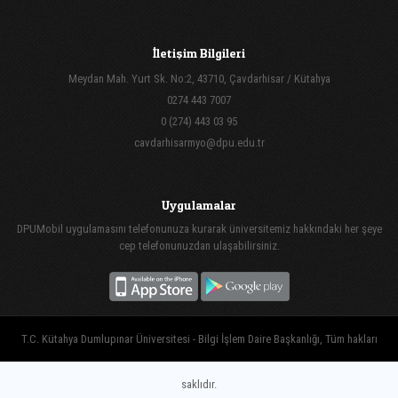
İletişim Bilgileri
Meydan Mah. Yurt Sk. No:2, 43710, Çavdarhisar / Kütahya
0274 443 7007
0 (274) 443 03 95
cavdarhisarmyo@dpu.edu.tr
Uygulamalar
DPUMobil uygulamasını telefonunuza kurarak üniversitemiz hakkındaki her şeye
cep telefonunuzdan ulaşabilirsiniz.
T.C. Kütahya Dumlupınar Üniversitesi - Bilgi İşlem Daire Başkanlığı, Tüm hakları
saklıdır.