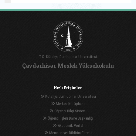
T.C. Kütahya Dumlupınar Üniversitesi
Çavdarhisar Meslek Yüksekokulu
Hızlı Erişimler
Kütahya Dumlupınar Üniversitesi
Merkez Kütüphane
Öğrenci Bilgi Sistemi
Öğrenci İşleri Daire Başkanlığı
Akademik Portal
Memnuniyet Bildirim Formu