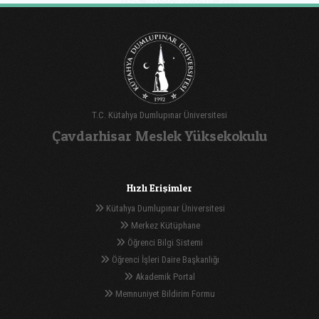
T.C. Kütahya Dumlupınar Üniversitesi
Çavdarhisar Meslek Yüksekokulu
Hızlı Erişimler
Kütahya Dumlupınar Üniversitesi
Merkez Kütüphane
Öğrenci Bilgi Sistemi
Öğrenci İşleri Daire Başkanlığı
Akademik Portal
Memnuniyet Bildirim Formu