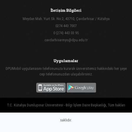
İletişim Bilgileri
Meydan Mah. Yurt Sk. No:2, 43710, Çavdarhisar / Kütahya
0274 443 7007
0 (274) 443 03 95
cavdarhisarmyo@dpu.edu.tr
Uygulamalar
DPUMobil uygulamasını telefonunuza kurarak üniversitemiz hakkındaki her şeye
cep telefonunuzdan ulaşabilirsiniz.
T.C. Kütahya Dumlupınar Üniversitesi - Bilgi İşlem Daire Başkanlığı, Tüm hakları
saklıdır.